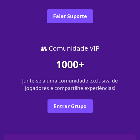
Falar Suporte
👥 Comunidade VIP
1000+
Junte-se a uma comunidade exclusiva de
jogadores e compartilhe experiências!
Entrar Grupo