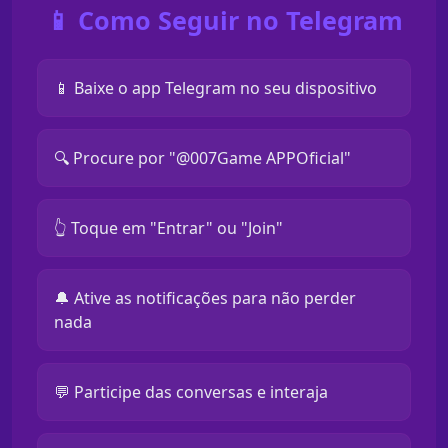
📱 Como Seguir no Telegram
📱 Baixe o app Telegram no seu dispositivo
🔍 Procure por "@007Game APPOficial"
👆 Toque em "Entrar" ou "Join"
🔔 Ative as notificações para não perder
nada
💬 Participe das conversas e interaja