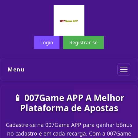
Login
Registrar-se
Menu
📱 007Game APP A Melhor
Plataforma de Apostas
Cadastre-se na 007Game APP para ganhar bônus
no cadastro e em cada recarga. Com a 007Game