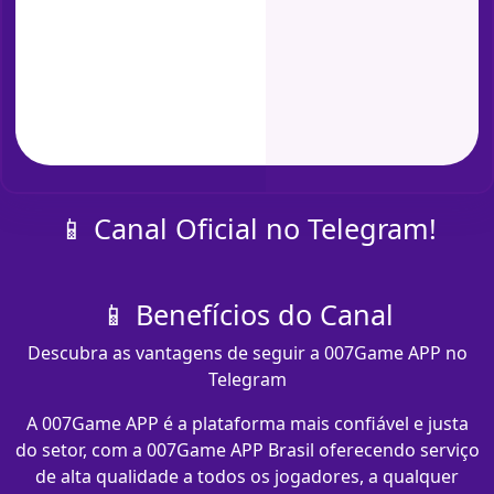
📱 Canal Oficial no Telegram!
📱 Benefícios do Canal
Descubra as vantagens de seguir a 007Game APP no
Telegram
A 007Game APP é a plataforma mais confiável e justa
do setor, com a 007Game APP Brasil oferecendo serviço
de alta qualidade a todos os jogadores, a qualquer