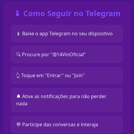
📱 Como Seguir no Telegram
📱 Baixe o app Telegram no seu dispositivo
🔍 Procure por "@14VinOficial"
👆 Toque em "Entrar" ou "Join"
🔔 Ative as notificações para não perder
nada
💬 Participe das conversas e interaja