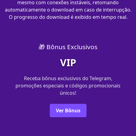
mesmo com conexões instáveis, retomando
automaticamente o download em caso de interrupção.
O progresso do download é exibido em tempo real.
🎁 Bônus Exclusivos
VIP
Receba bônus exclusivos do Telegram,
promoções especiais e códigos promocionais
únicos!
Ver Bônus