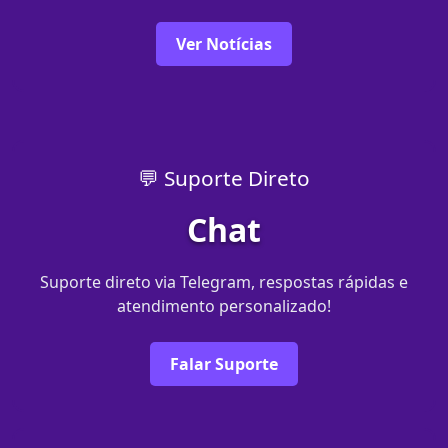
Ver Notícias
💬 Suporte Direto
Chat
Suporte direto via Telegram, respostas rápidas e
atendimento personalizado!
Falar Suporte