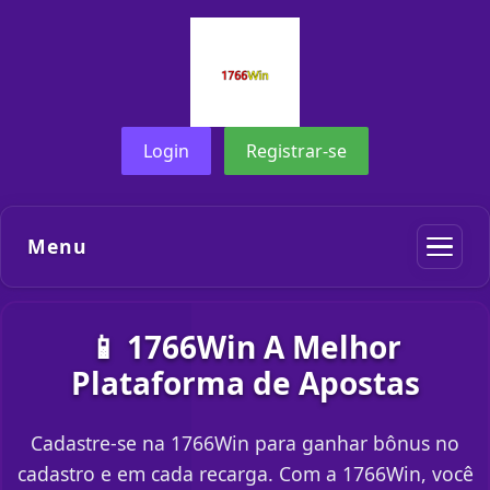
Login
Registrar-se
Menu
📱 1766Win A Melhor
Plataforma de Apostas
Cadastre-se na 1766Win para ganhar bônus no
cadastro e em cada recarga. Com a 1766Win, você