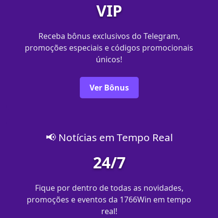
VIP
Receba bônus exclusivos do Telegram,
promoções especiais e códigos promocionais
únicos!
Ver Bônus
📢 Notícias em Tempo Real
24/7
Fique por dentro de todas as novidades,
promoções e eventos da 1766Win em tempo
real!