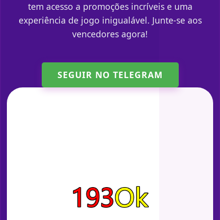
tem acesso a promoções incríveis e uma
experiência de jogo inigualável. Junte-se aos
vencedores agora!
SEGUIR NO TELEGRAM