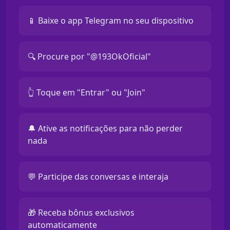
📱 Baixe o app Telegram no seu dispositivo
🔍 Procure por "@193OkOficial"
👆 Toque em "Entrar" ou "Join"
🔔 Ative as notificações para não perder
nada
💬 Participe das conversas e interaja
🎁 Receba bônus exclusivos
automaticamente