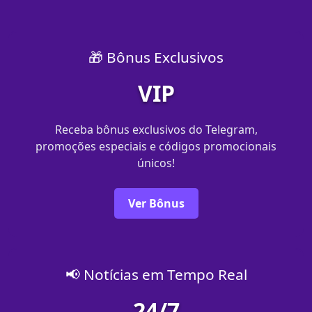
🎁 Bônus Exclusivos
VIP
Receba bônus exclusivos do Telegram,
promoções especiais e códigos promocionais
únicos!
Ver Bônus
📢 Notícias em Tempo Real
24/7