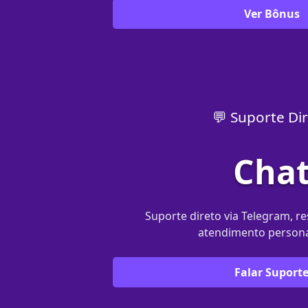
Ver Bônus
💬 Suporte Di
Cha
Suporte direto via Telegram, r
atendimento persona
Falar Suport