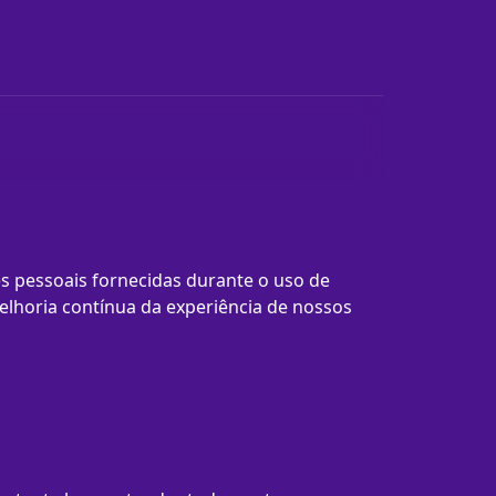
s pessoais fornecidas durante o uso de
elhoria contínua da experiência de nossos