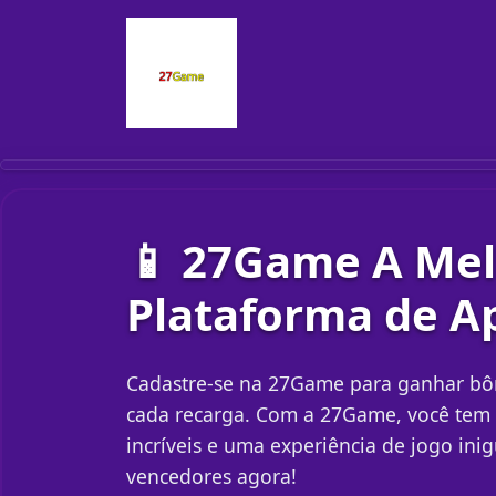
📱 27Game A Me
Plataforma de A
Cadastre-se na 27Game para ganhar bô
cada recarga. Com a 27Game, você tem
incríveis e uma experiência de jogo inig
vencedores agora!