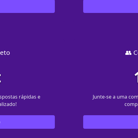
reto
👥 
t
espostas rápidas e
Junte-se a uma com
lizado!
compa
e