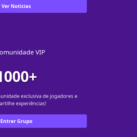
Ver Notícias
Comunidade VIP
1000+
unidade exclusiva de jogadores e
rtilhe experiências!
Entrar Grupo