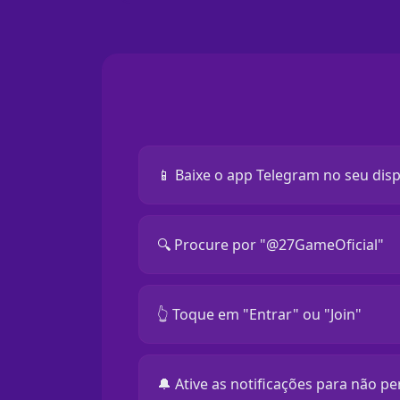
📱 Baixe o app Telegram no seu disp
🔍 Procure por "@27GameOficial"
👆 Toque em "Entrar" ou "Join"
🔔 Ative as notificações para não p