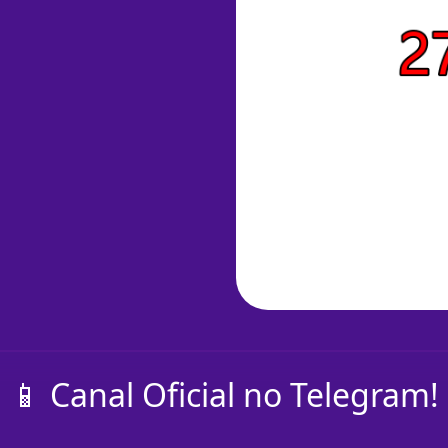
📱 Canal Oficial no Telegram!