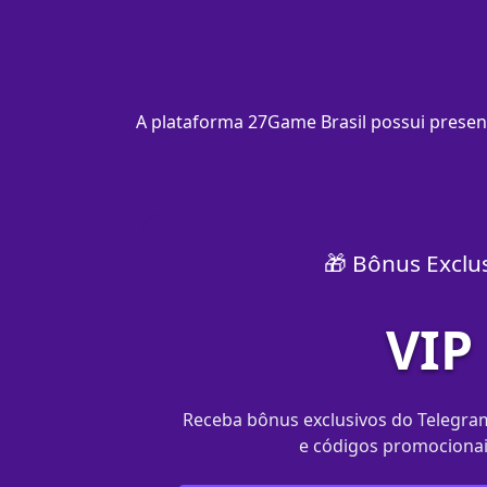
A plataforma 27Game Brasil possui prese
🎁 Bônus Exclu
VIP
Receba bônus exclusivos do Telegra
e códigos promocionai