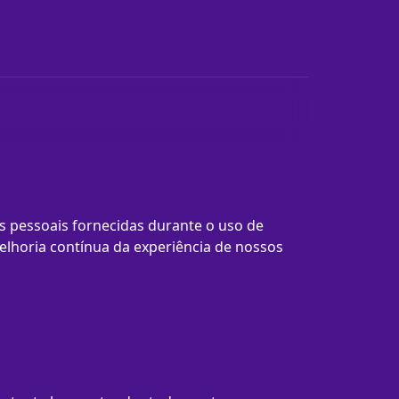
s pessoais fornecidas durante o uso de
elhoria contínua da experiência de nossos