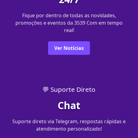
Fique por dentro de todas as novidades,
promoções e eventos da 3539 Com em tempo
real!
Ver Notícias
💬 Suporte Direto
Chat
Suporte direto via Telegram, respostas rápidas e
atendimento personalizado!