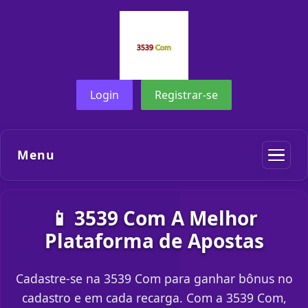
Login
Registrar-se
Menu
📱 3539 Com A Melhor
Plataforma de Apostas
Cadastre-se na 3539 Com para ganhar bônus no
cadastro e em cada recarga. Com a 3539 Com,