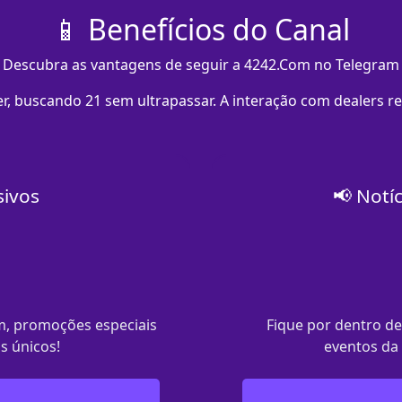
📱 Benefícios do Canal
Descubra as vantagens de seguir a 4242.Com no Telegram
r, buscando 21 sem ultrapassar. A interação com dealers r
sivos
📢 Notí
m, promoções especiais
Fique por dentro d
s únicos!
eventos da