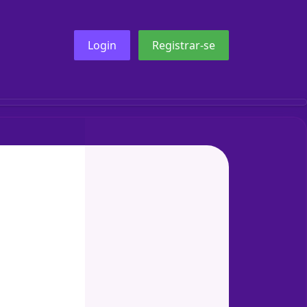
Login
Registrar-se