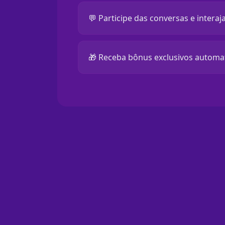
💬 Participe das conversas e interaj
🎁 Receba bônus exclusivos autom