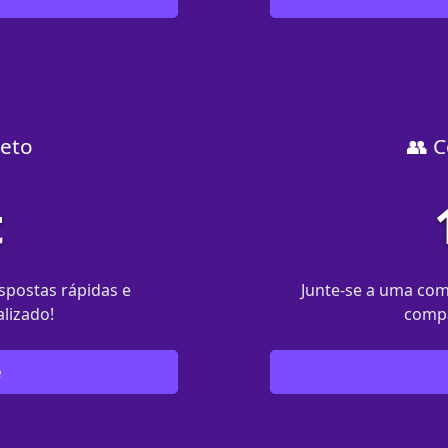
reto
👥 
t
espostas rápidas e
Junte-se a uma com
lizado!
compa
e