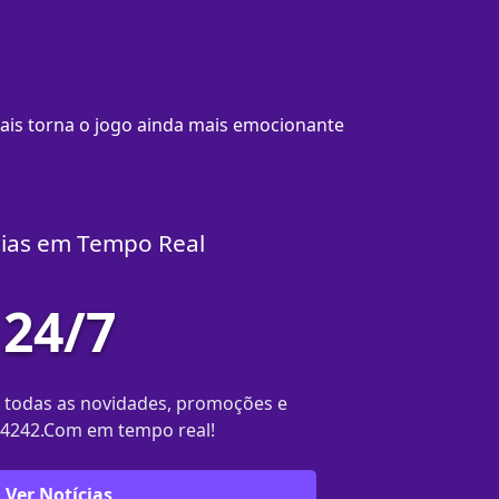
eais torna o jogo ainda mais emocionante
cias em Tempo Real
24/7
e todas as novidades, promoções e
 4242.Com em tempo real!
Ver Notícias