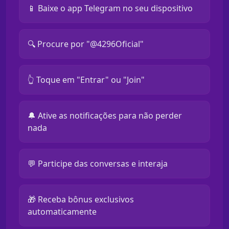
📱 Baixe o app Telegram no seu dispositivo
🔍 Procure por "@4296Oficial"
👆 Toque em "Entrar" ou "Join"
🔔 Ative as notificações para não perder
nada
💬 Participe das conversas e interaja
🎁 Receba bônus exclusivos
automaticamente