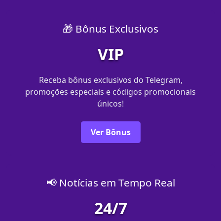
🎁 Bônus Exclusivos
VIP
Receba bônus exclusivos do Telegram,
promoções especiais e códigos promocionais
únicos!
Ver Bônus
📢 Notícias em Tempo Real
24/7