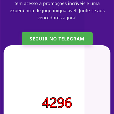
tem acesso a promoções incríveis e uma
experiência de jogo inigualável. Junte-se aos
vencedores agora!
SEGUIR NO TELEGRAM