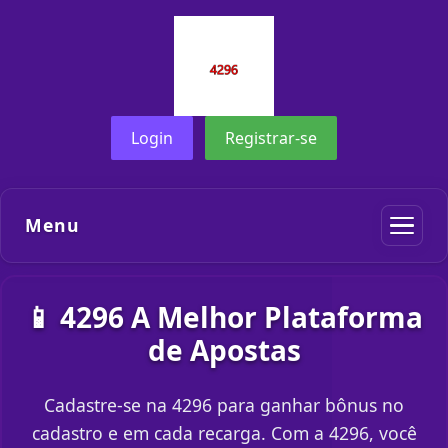
Login
Registrar-se
Menu
📱 4296 A Melhor Plataforma
de Apostas
Cadastre-se na 4296 para ganhar bônus no
cadastro e em cada recarga. Com a 4296, você