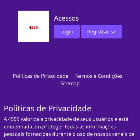
Acessos
Login
Registrar-se
Políticas de Privacidade
Termos e Condições
Sitemap
Políticas de Privacidade
A 4555 valoriza a privacidade de seus usuários e está
empenhada em proteger todas as informações
pessoais fornecidas durante o uso de nossos canais de