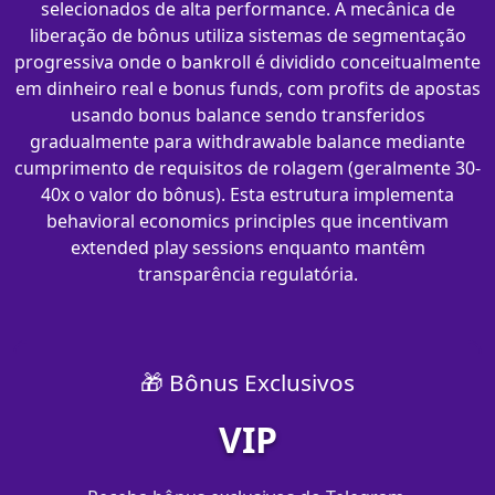
selecionados de alta performance. A mecânica de
liberação de bônus utiliza sistemas de segmentação
progressiva onde o bankroll é dividido conceitualmente
em dinheiro real e bonus funds, com profits de apostas
usando bonus balance sendo transferidos
gradualmente para withdrawable balance mediante
cumprimento de requisitos de rolagem (geralmente 30-
40x o valor do bônus). Esta estrutura implementa
behavioral economics principles que incentivam
extended play sessions enquanto mantêm
transparência regulatória.
🎁 Bônus Exclusivos
VIP