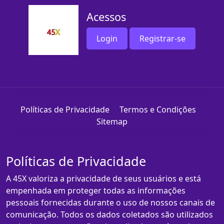
Acessos
Login
Registrar-se
Políticas de Privacidade
Termos e Condições
Sitemap
Políticas de Privacidade
A 45X valoriza a privacidade de seus usuários e está
empenhada em proteger todas as informações
pessoais fornecidas durante o uso de nossos canais de
comunicação. Todos os dados coletados são utilizados