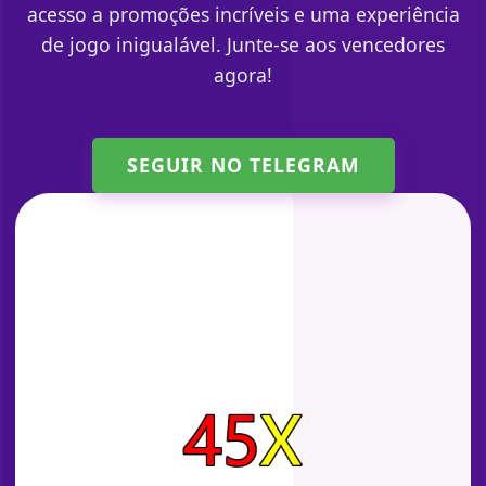
acesso a promoções incríveis e uma experiência
de jogo inigualável. Junte-se aos vencedores
agora!
SEGUIR NO TELEGRAM