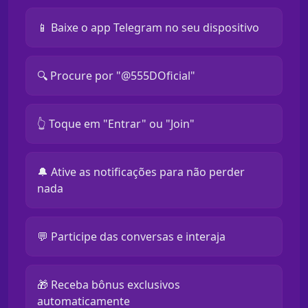
📱 Baixe o app Telegram no seu dispositivo
🔍 Procure por "@555DOficial"
👆 Toque em "Entrar" ou "Join"
🔔 Ative as notificações para não perder
nada
💬 Participe das conversas e interaja
🎁 Receba bônus exclusivos
automaticamente