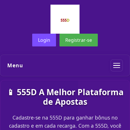
Login
Registrar-se
Menu
📱 555D A Melhor Plataforma
de Apostas
Cadastre-se na 555D para ganhar bônus no
cadastro e em cada recarga. Com a 555D, você