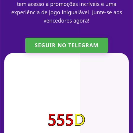
tem acesso a promoções incríveis e uma
experiência de jogo inigualável. Junte-se aos
vencedores agora!
SEGUIR NO TELEGRAM