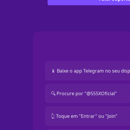
📱 Baixe o app Telegram no seu disp
🔍 Procure por "@555XOficial"
👆 Toque em "Entrar" ou "Join"