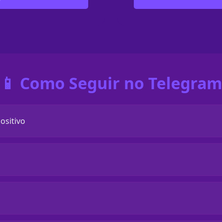
📱 Como Seguir no Telegram
ositivo