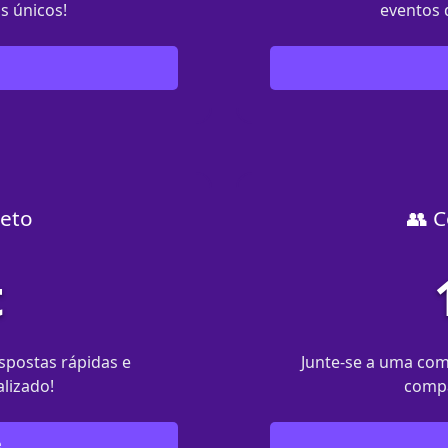
s únicos!
eventos 
reto
👥 
t
espostas rápidas e
Junte-se a uma com
lizado!
compa
e