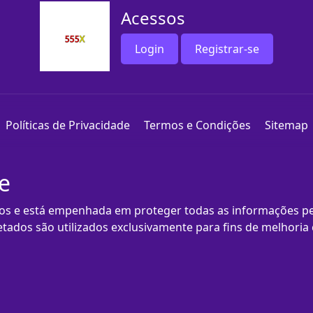
Acessos
Login
Registrar-se
Políticas de Privacidade
Termos e Condições
Sitemap
de
rios e está empenhada em proteger todas as informações p
tados são utilizados exclusivamente para fins de melhoria