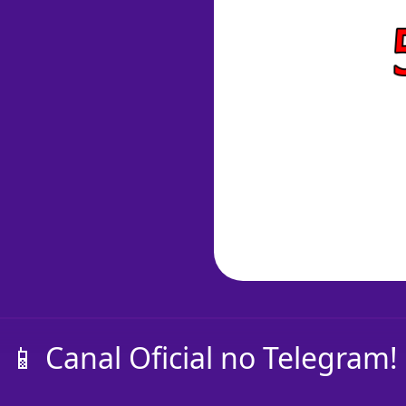
📱 Canal Oficial no Telegram!