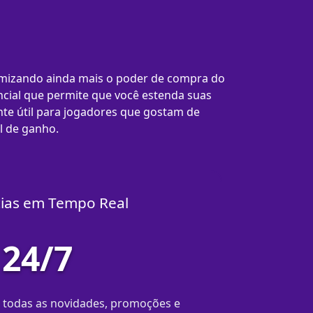
ximizando ainda mais o poder de compra do
ncial que permite que você estenda suas
nte útil para jogadores que gostam de
l de ganho.
cias em Tempo Real
24/7
e todas as novidades, promoções e