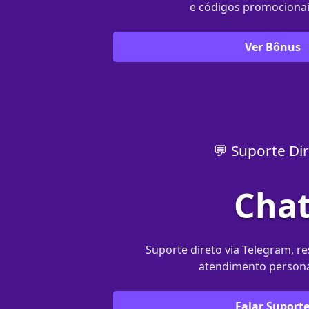
e códigos promocionai
Ver Bônus
💬 Suporte Di
Cha
Suporte direto via Telegram, r
atendimento persona
Falar Suport