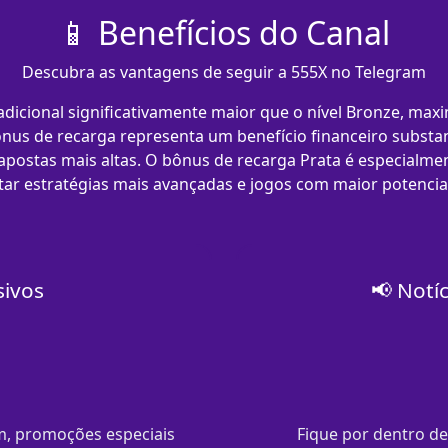
📱 Benefícios do Canal
Descubra as vantagens de seguir a 555X no Telegram
adicional significativamente maior que o nível Bronze, ma
nus de recarga representa um benefício financeiro substa
apostas mais altas. O bônus de recarga Prata é especialme
ar estratégias mais avançadas e jogos com maior potencia
sivos
📢 Notí
m, promoções especiais
Fique por dentro d