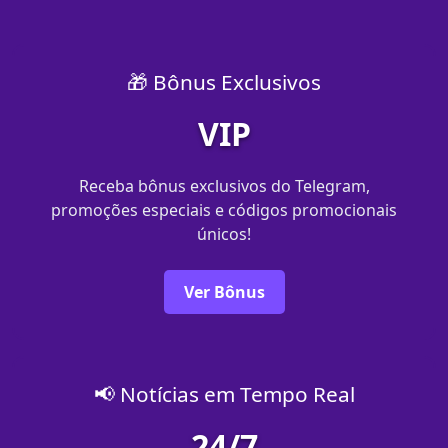
🎁 Bônus Exclusivos
VIP
Receba bônus exclusivos do Telegram,
promoções especiais e códigos promocionais
únicos!
Ver Bônus
📢 Notícias em Tempo Real
24/7