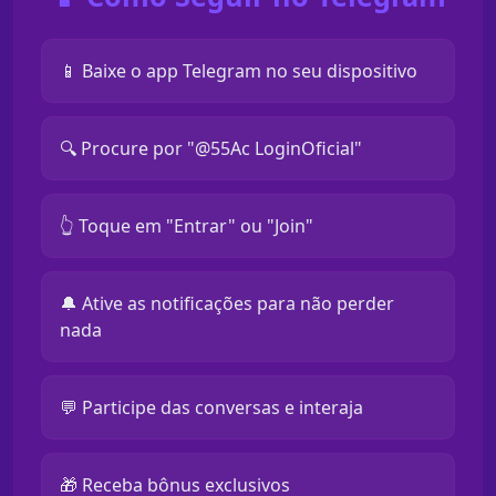
📱 Baixe o app Telegram no seu dispositivo
🔍 Procure por "@55Ac LoginOficial"
👆 Toque em "Entrar" ou "Join"
🔔 Ative as notificações para não perder
nada
💬 Participe das conversas e interaja
🎁 Receba bônus exclusivos