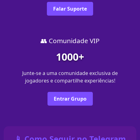
Falar Suporte
👥 Comunidade VIP
1000+
Junte-se a uma comunidade exclusiva de
jogadores e compartilhe experiências!
Entrar Grupo
📱 Como Seguir no Telegram