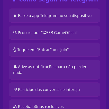
📱 Baixe o app Telegram no seu dispositivo
🔍 Procure por "@55B GameOficial"
👆 Toque em "Entrar" ou "Join"
🔔 Ative as notificações para não perder
nada
💬 Participe das conversas e interaja
🎁 Receba bônus exclusivos