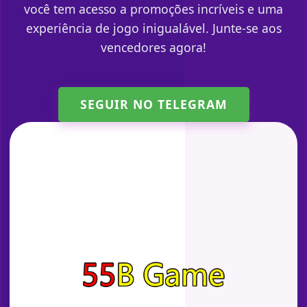
você tem acesso a promoções incríveis e uma
experiência de jogo inigualável. Junte-se aos
vencedores agora!
SEGUIR NO TELEGRAM