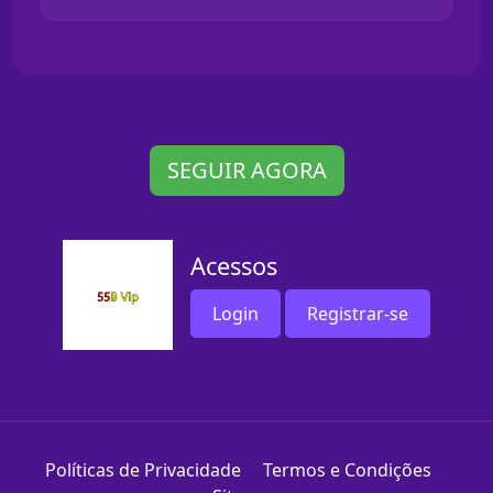
SEGUIR AGORA
Acessos
Login
Registrar-se
Políticas de Privacidade
Termos e Condições