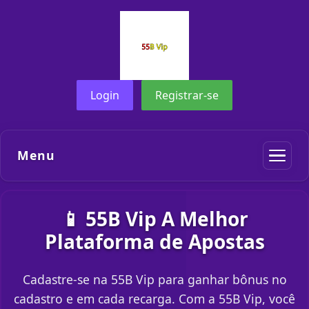
Login
Registrar-se
Menu
📱 55B Vip A Melhor
Plataforma de Apostas
Cadastre-se na 55B Vip para ganhar bônus no
cadastro e em cada recarga. Com a 55B Vip, você