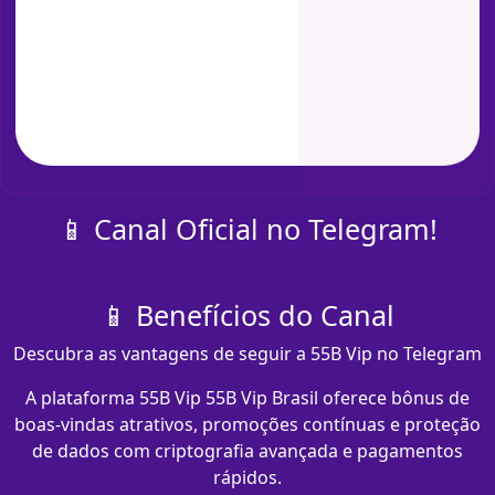
📱 Canal Oficial no Telegram!
📱 Benefícios do Canal
Descubra as vantagens de seguir a 55B Vip no Telegram
A plataforma 55B Vip 55B Vip Brasil oferece bônus de
boas-vindas atrativos, promoções contínuas e proteção
de dados com criptografia avançada e pagamentos
rápidos.