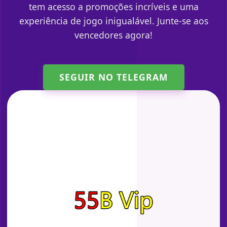
tem acesso a promoções incríveis e uma
experiência de jogo inigualável. Junte-se aos
vencedores agora!
SEGUIR NO TELEGRAM