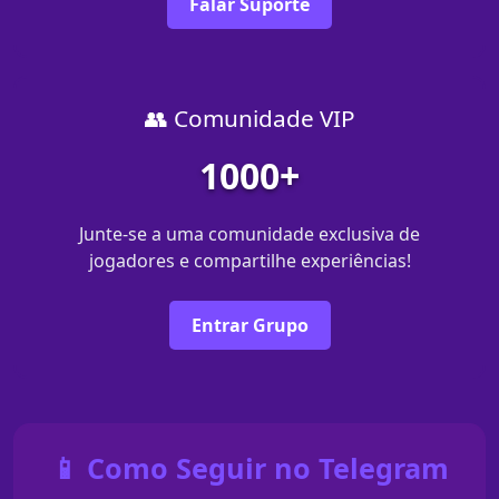
Falar Suporte
👥 Comunidade VIP
1000+
Junte-se a uma comunidade exclusiva de
jogadores e compartilhe experiências!
Entrar Grupo
📱 Como Seguir no Telegram