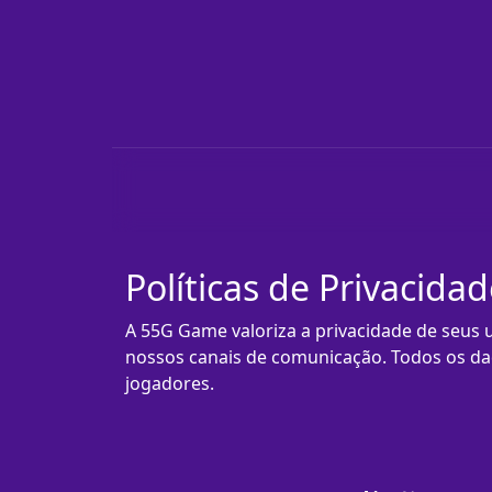
Políticas de Privacida
A 55G Game valoriza a privacidade de seus
nossos canais de comunicação. Todos os dad
jogadores.