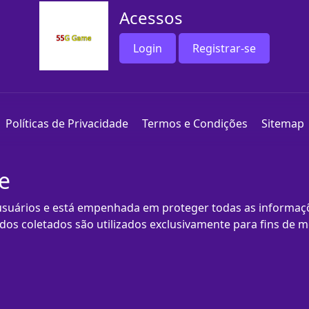
Acessos
Login
Registrar-se
Políticas de Privacidade
Termos e Condições
Sitemap
de
 usuários e está empenhada em proteger todas as informaç
os coletados são utilizados exclusivamente para fins de m