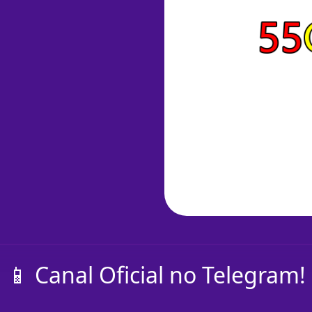
📱 Canal Oficial no Telegram!