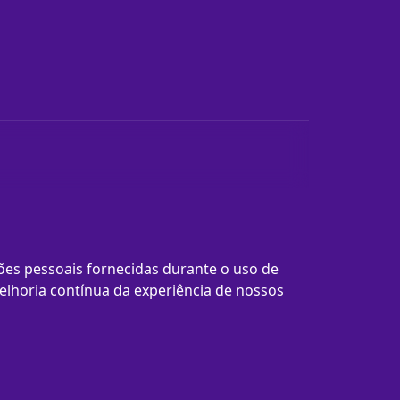
ões pessoais fornecidas durante o uso de
elhoria contínua da experiência de nossos