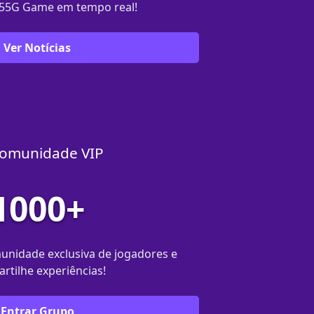
 55G Game em tempo real!
Ver Notícias
Comunidade VIP
1000+
unidade exclusiva de jogadores e
rtilhe experiências!
Entrar Grupo