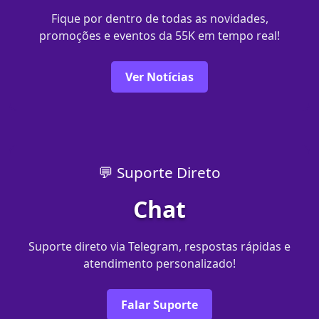
Fique por dentro de todas as novidades,
promoções e eventos da 55K em tempo real!
Ver Notícias
💬 Suporte Direto
Chat
Suporte direto via Telegram, respostas rápidas e
atendimento personalizado!
Falar Suporte