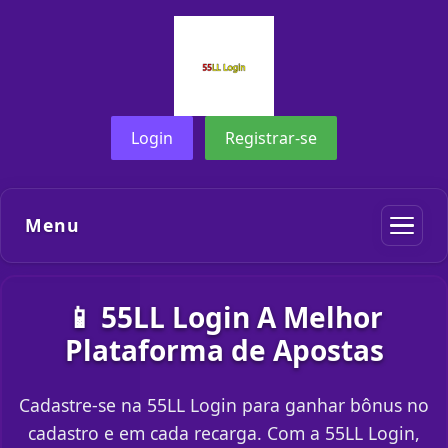
Login
Registrar-se
Menu
📱 55LL Login A Melhor
Plataforma de Apostas
Cadastre-se na 55LL Login para ganhar bônus no
cadastro e em cada recarga. Com a 55LL Login,