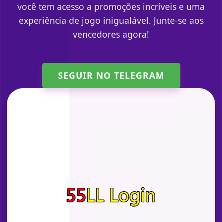
você tem acesso a promoções incríveis e uma
experiência de jogo inigualável. Junte-se aos
vencedores agora!
SEGUIR NO TELEGRAM