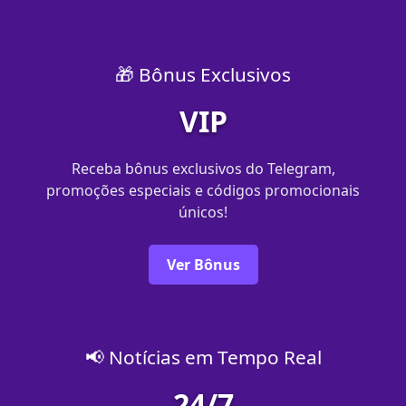
🎁 Bônus Exclusivos
VIP
Receba bônus exclusivos do Telegram,
promoções especiais e códigos promocionais
únicos!
Ver Bônus
📢 Notícias em Tempo Real
24/7