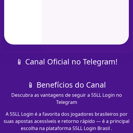
📱 Canal Oficial no Telegram!
📱 Benefícios do Canal
Descubra as vantagens de seguir a 55LL Login no
Telegram
A 55LL Login é a favorita dos jogadores brasileiros por
suas apostas acessíveis e retorno rápido — é a principal
escolha na plataforma 55LL Login Brasil .