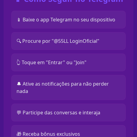
📱 Baixe o app Telegram no seu dispositivo
🔍 Procure por "@55LL LoginOficial"
👆 Toque em "Entrar" ou "Join"
🔔 Ative as notificações para não perder
nada
💬 Participe das conversas e interaja
🎁 Receba bônus exclusivos