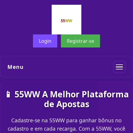
Login
Registrar-se
Menu
📱 55WW A Melhor Plataforma
de Apostas
Cadastre-se na 55WW para ganhar bônus no
cadastro e em cada recarga. Com a 55WW, você