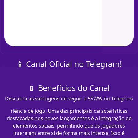
📱 Canal Oficial no Telegram!
📱 Benefícios do Canal
Descubra as vantagens de seguir a 55WW no Telegram
riência de jogo. Uma das principais características
destacadas nos novos lançamentos é a integração de
elementos sociais, permitindo que os jogadores
interajam entre si de forma mais intensa. Isso é