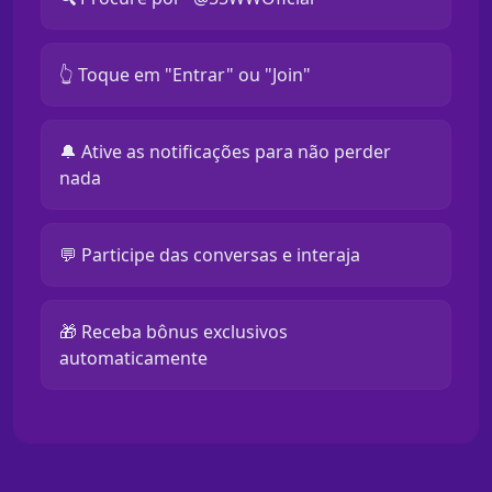
👆 Toque em "Entrar" ou "Join"
🔔 Ative as notificações para não perder
nada
💬 Participe das conversas e interaja
🎁 Receba bônus exclusivos
automaticamente