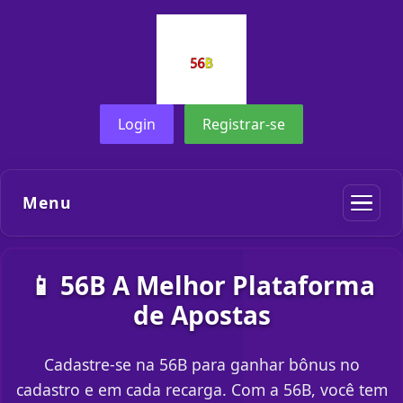
Login
Registrar-se
Menu
📱 56B A Melhor Plataforma
de Apostas
Cadastre-se na 56B para ganhar bônus no
cadastro e em cada recarga. Com a 56B, você tem