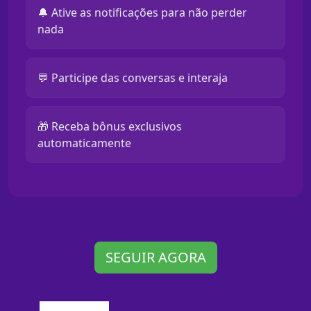
🔔 Ative as notificações para não perder
nada
💬 Participe das conversas e interaja
🎁 Receba bônus exclusivos
automaticamente
SEGUIR AGORA