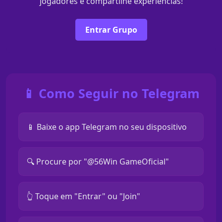
jogadores e compartilhe experiências!
Entrar Grupo
📱 Como Seguir no Telegram
📱 Baixe o app Telegram no seu dispositivo
🔍 Procure por "@56Win GameOficial"
👆 Toque em "Entrar" ou "Join"