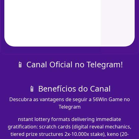
📱 Canal Oficial no Telegram!
📱 Benefícios do Canal
Descubra as vantagens de seguir a 56Win Game no
Telegram
nstant lottery formats delivering immediate
gratification: scratch cards (digital reveal mechanics,
tiered prize structures 2x-10.000x stake), keno (20-