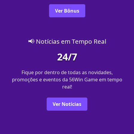
Ver Bônus
📢 Notícias em Tempo Real
24/7
Fique por dentro de todas as novidades,
promoções e eventos da 56Win Game em tempo
real!
Ver Notícias