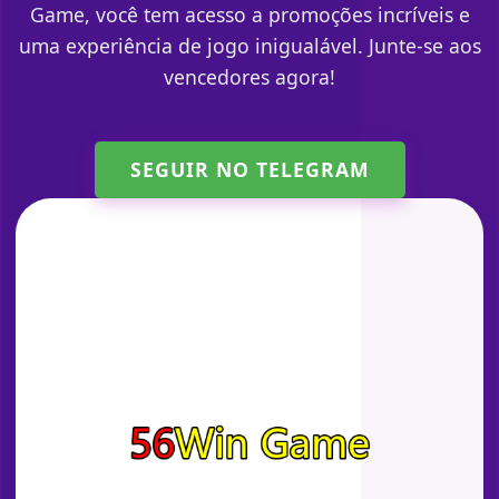
Game, você tem acesso a promoções incríveis e
uma experiência de jogo inigualável. Junte-se aos
vencedores agora!
SEGUIR NO TELEGRAM