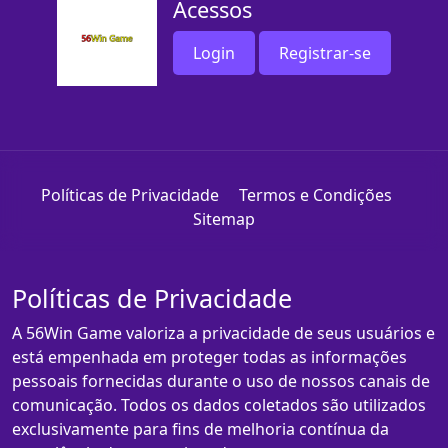
Acessos
Login
Registrar-se
Políticas de Privacidade
Termos e Condições
Sitemap
Políticas de Privacidade
A 56Win Game valoriza a privacidade de seus usuários e
está empenhada em proteger todas as informações
pessoais fornecidas durante o uso de nossos canais de
comunicação. Todos os dados coletados são utilizados
exclusivamente para fins de melhoria contínua da