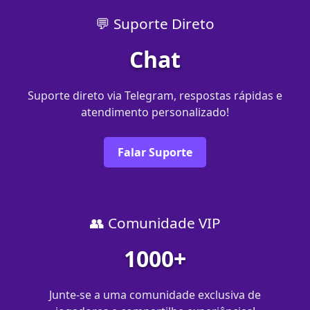
💬 Suporte Direto
Chat
Suporte direto via Telegram, respostas rápidas e
atendimento personalizado!
Falar Suporte
👥 Comunidade VIP
1000+
Junte-se a uma comunidade exclusiva de