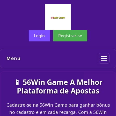
Login
Registrar-se
Menu
📱 56Win Game A Melhor
Plataforma de Apostas
Cadastre-se na 56Win Game para ganhar bônus
no cadastro e em cada recarga. Com a 56Win