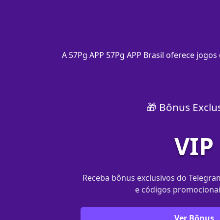
A 57Pg APP 57Pg APP Brasil oferece jogos 
🎁 Bônus Exclu
VIP
Receba bônus exclusivos do Telegra
e códigos promocionai
Ver Bônus