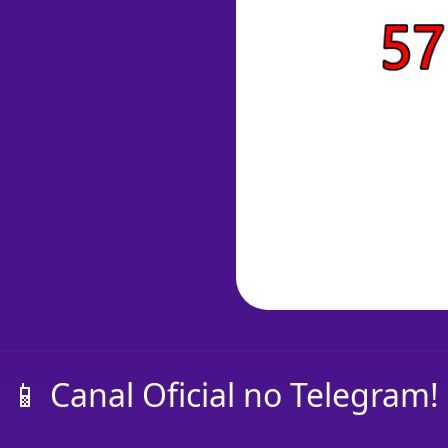
📱 Canal Oficial no Telegram!