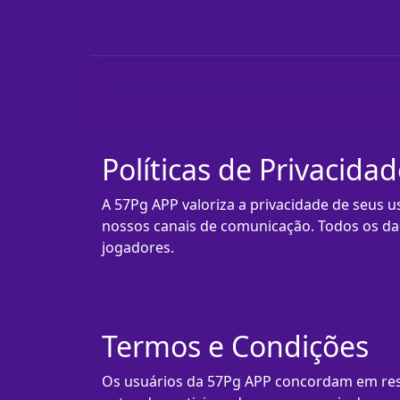
Políticas de Privacida
A 57Pg APP valoriza a privacidade de seus 
nossos canais de comunicação. Todos os dad
jogadores.
Termos e Condições
Os usuários da 57Pg APP concordam em resp