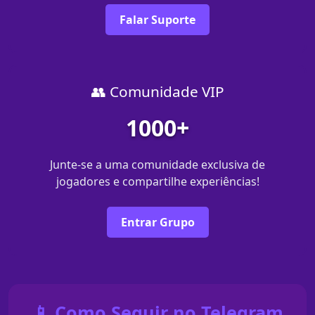
Falar Suporte
👥 Comunidade VIP
1000+
Junte-se a uma comunidade exclusiva de
jogadores e compartilhe experiências!
Entrar Grupo
📱 Como Seguir no Telegram