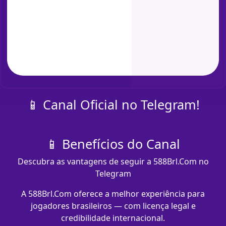
📱 Canal Oficial no Telegram!
📱 Benefícios do Canal
Descubra as vantagens de seguir a 588Brl.Com no
Telegram
A 588Brl.Com oferece a melhor experiência para
jogadores brasileiros — com licença legal e
credibilidade internacional.