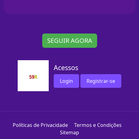
SEGUIR AGORA
Acessos
Login
Registrar-se
Políticas de Privacidade
Termos e Condições
Sitemap