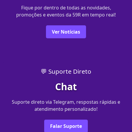
Fique por dentro de todas as novidades,
promoções e eventos da 59R em tempo real!
Ver Notícias
💬 Suporte Direto
Chat
Suporte direto via Telegram, respostas rápidas e
atendimento personalizado!
Falar Suporte