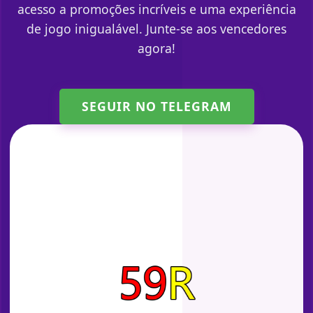
acesso a promoções incríveis e uma experiência
de jogo inigualável. Junte-se aos vencedores
agora!
SEGUIR NO TELEGRAM