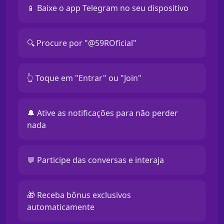
📱 Baixe o app Telegram no seu dispositivo
🔍 Procure por "@59ROficial"
👆 Toque em "Entrar" ou "Join"
🔔 Ative as notificações para não perder
nada
💬 Participe das conversas e interaja
🎁 Receba bônus exclusivos
automaticamente