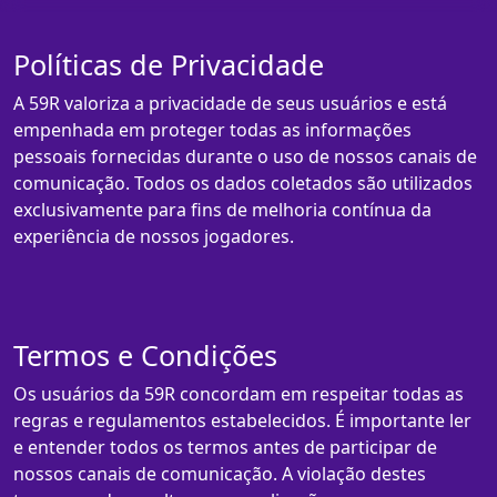
Políticas de Privacidade
A 59R valoriza a privacidade de seus usuários e está
empenhada em proteger todas as informações
pessoais fornecidas durante o uso de nossos canais de
comunicação. Todos os dados coletados são utilizados
exclusivamente para fins de melhoria contínua da
experiência de nossos jogadores.
Termos e Condições
Os usuários da 59R concordam em respeitar todas as
regras e regulamentos estabelecidos. É importante ler
e entender todos os termos antes de participar de
nossos canais de comunicação. A violação destes