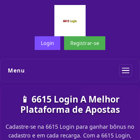
Login
Registrar-se
Menu
📱 6615 Login A Melhor
Plataforma de Apostas
Cadastre-se na 6615 Login para ganhar bônus no
cadastro e em cada recarga. Com a 6615 Login,