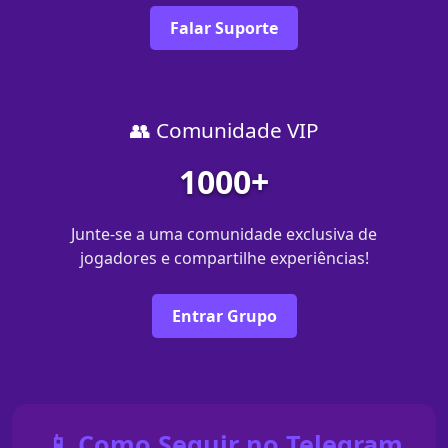
Falar Suporte
👥 Comunidade VIP
1000+
Junte-se a uma comunidade exclusiva de
jogadores e compartilhe experiências!
Entrar Grupo
📱 Como Seguir no Telegram