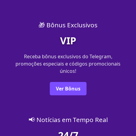
🎁 Bônus Exclusivos
VIP
Receba bônus exclusivos do Telegram,
promoções especiais e códigos promocionais
únicos!
Ver Bônus
📢 Notícias em Tempo Real
24/7