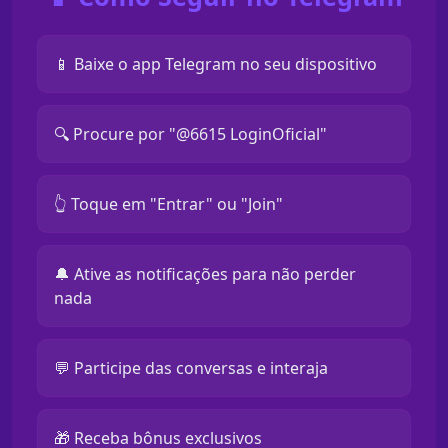
📱 Baixe o app Telegram no seu dispositivo
🔍 Procure por "@6615 LoginOficial"
👆 Toque em "Entrar" ou "Join"
🔔 Ative as notificações para não perder
nada
💬 Participe das conversas e interaja
🎁 Receba bônus exclusivos