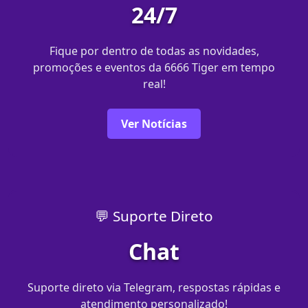
24/7
Fique por dentro de todas as novidades,
promoções e eventos da 6666 Tiger em tempo
real!
Ver Notícias
💬 Suporte Direto
Chat
Suporte direto via Telegram, respostas rápidas e
atendimento personalizado!