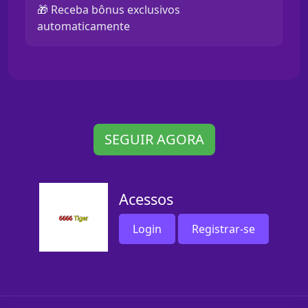
🎁 Receba bônus exclusivos
automaticamente
SEGUIR AGORA
Acessos
Login
Registrar-se