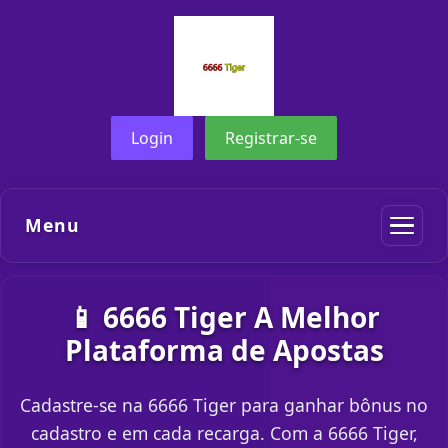
Login
Registrar-se
Menu
📱 6666 Tiger A Melhor
Plataforma de Apostas
Cadastre-se na 6666 Tiger para ganhar bônus no
cadastro e em cada recarga. Com a 6666 Tiger,