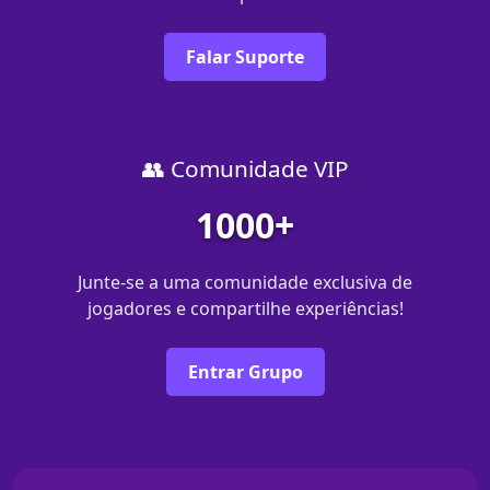
Falar Suporte
👥 Comunidade VIP
1000+
Junte-se a uma comunidade exclusiva de
jogadores e compartilhe experiências!
Entrar Grupo