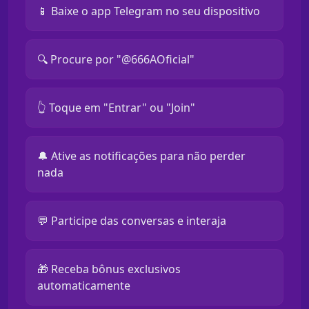
📱 Baixe o app Telegram no seu dispositivo
🔍 Procure por "@666AOficial"
👆 Toque em "Entrar" ou "Join"
🔔 Ative as notificações para não perder
nada
💬 Participe das conversas e interaja
🎁 Receba bônus exclusivos
automaticamente