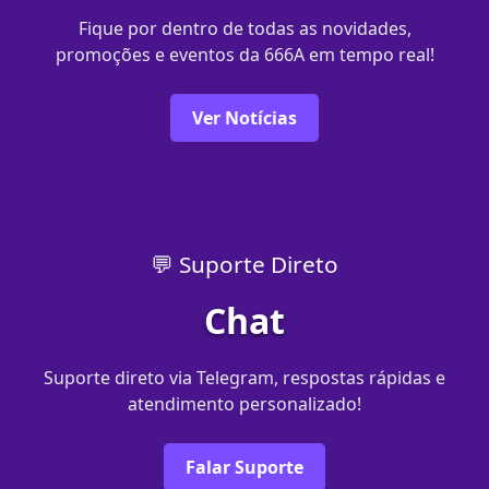
Fique por dentro de todas as novidades,
promoções e eventos da 666A em tempo real!
Ver Notícias
💬 Suporte Direto
Chat
Suporte direto via Telegram, respostas rápidas e
atendimento personalizado!
Falar Suporte