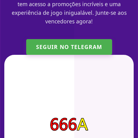
tem acesso a promoções incríveis e uma
experiência de jogo inigualável. Junte-se aos
vencedores agora!
SEGUIR NO TELEGRAM