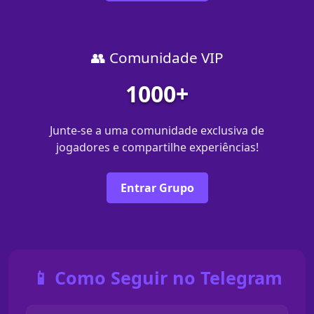
👥 Comunidade VIP
1000+
Junte-se a uma comunidade exclusiva de
jogadores e compartilhe experiências!
Entrar Grupo
📱 Como Seguir no Telegram