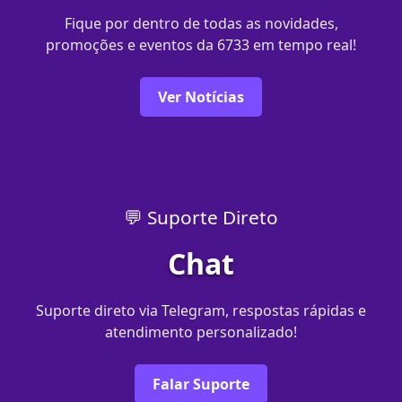
Fique por dentro de todas as novidades,
promoções e eventos da 6733 em tempo real!
Ver Notícias
💬 Suporte Direto
Chat
Suporte direto via Telegram, respostas rápidas e
atendimento personalizado!
Falar Suporte