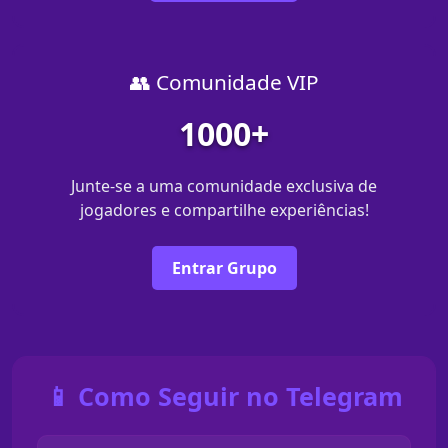
👥 Comunidade VIP
1000+
Junte-se a uma comunidade exclusiva de
jogadores e compartilhe experiências!
Entrar Grupo
📱 Como Seguir no Telegram