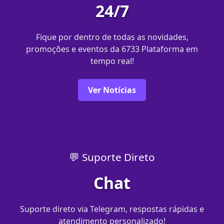
24/7
Fique por dentro de todas as novidades,
promoções e eventos da 6733 Plataforma em
tempo real!
Ver Notícias
💬 Suporte Direto
Chat
Suporte direto via Telegram, respostas rápidas e
atendimento personalizado!