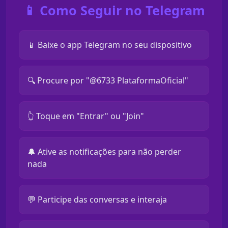
📱 Como Seguir no Telegram
📱 Baixe o app Telegram no seu dispositivo
🔍 Procure por "@6733 PlataformaOficial"
👆 Toque em "Entrar" ou "Join"
🔔 Ative as notificações para não perder
nada
💬 Participe das conversas e interaja