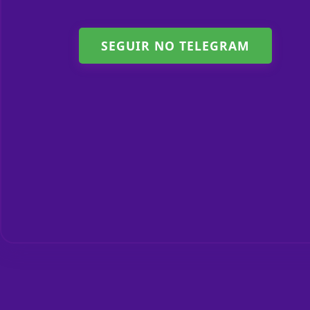
SEGUIR NO TELEGRAM