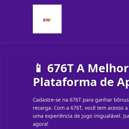
📱 676T A Melhor
Plataforma de A
Cadastre-se na 676T para ganhar bônus
recarga. Com a 676T, você tem acesso a
uma experiência de jogo inigualável. J
agora!