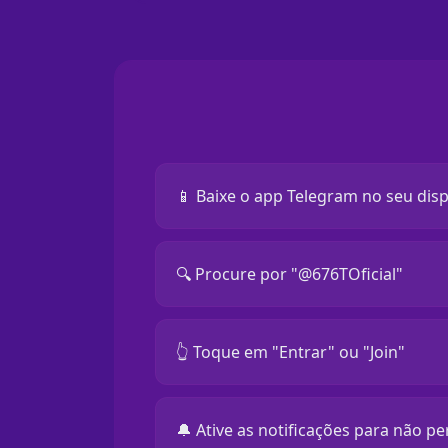
📱 Baixe o app Telegram no seu disp
🔍 Procure por "@676TOficial"
👆 Toque em "Entrar" ou "Join"
🔔 Ative as notificações para não p