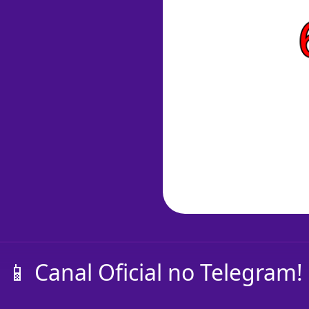
📱 Canal Oficial no Telegram!