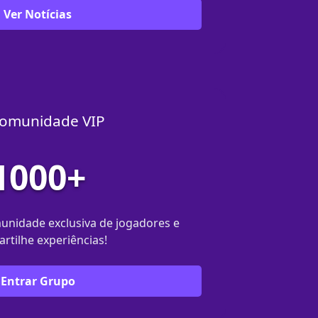
Ver Notícias
Comunidade VIP
1000+
unidade exclusiva de jogadores e
rtilhe experiências!
Entrar Grupo