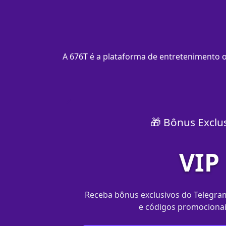
A 676T é a plataforma de entretenimento o
🎁 Bônus Exclu
VIP
Receba bônus exclusivos do Telegra
e códigos promocionai