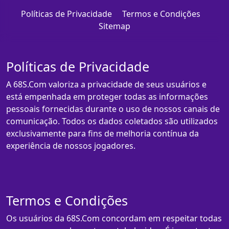
Políticas de Privacidade
Termos e Condições
Sitemap
Políticas de Privacidade
A 68S.Com valoriza a privacidade de seus usuários e
está empenhada em proteger todas as informações
pessoais fornecidas durante o uso de nossos canais de
comunicação. Todos os dados coletados são utilizados
exclusivamente para fins de melhoria contínua da
experiência de nossos jogadores.
Termos e Condições
Os usuários da 68S.Com concordam em respeitar todas