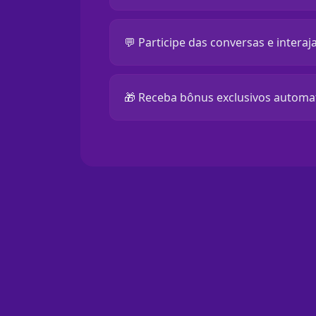
💬 Participe das conversas e interaj
🎁 Receba bônus exclusivos autom