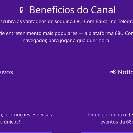
📱 Benefícios do Canal
scubra as vantagens de seguir a 68U Com Baixar no Teleg
e entretenimento mais populares — a plataforma 68U Com B
navegador, para jogar a qualquer hora.
sivos
📢 Notí
m, promoções especiais
Fique por dentro d
s únicos!
eventos da 68