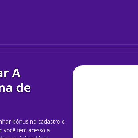
ar A
ma de
nhar bônus no cadastro e
, você tem acesso a