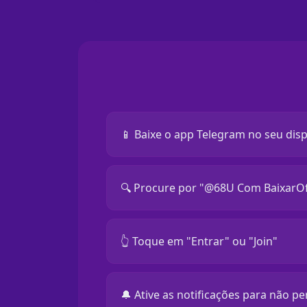
📱 Baixe o app Telegram no seu disp
🔍 Procure por "@68U Com BaixarOfi
👆 Toque em "Entrar" ou "Join"
🔔 Ative as notificações para não p