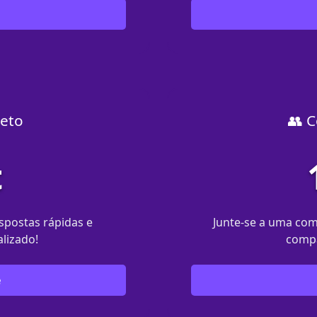
reto
👥 
t
espostas rápidas e
Junte-se a uma com
lizado!
compa
e