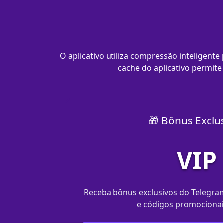
O aplicativo utiliza compressão inteligen
cache do aplicativo permit
🎁 Bônus Exclu
VIP
Receba bônus exclusivos do Telegra
e códigos promocionai