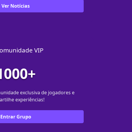
Ver Notícias
Comunidade VIP
1000+
unidade exclusiva de jogadores e
rtilhe experiências!
Entrar Grupo