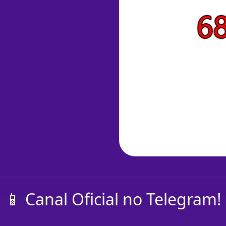
📱 Canal Oficial no Telegram!