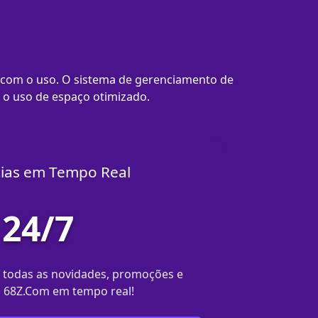
r com o uso. O sistema de gerenciamento de
 o uso de espaço otimizado.
cias em Tempo Real
24/7
e todas as novidades, promoções e
 68Z.Com em tempo real!