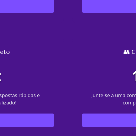
reto
👥 
t
espostas rápidas e
Junte-se a uma com
lizado!
compa
e