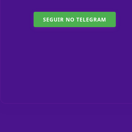
SEGUIR NO TELEGRAM