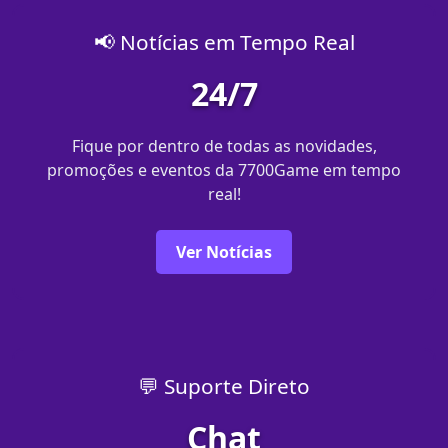
📢 Notícias em Tempo Real
24/7
Fique por dentro de todas as novidades,
promoções e eventos da 7700Game em tempo
real!
Ver Notícias
💬 Suporte Direto
Chat