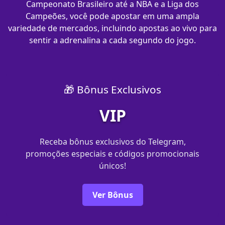
Campeonato Brasileiro até a NBA e a Liga dos
Campeões, você pode apostar em uma ampla
variedade de mercados, incluindo apostas ao vivo para
sentir a adrenalina a cada segundo do jogo.
🎁 Bônus Exclusivos
VIP
Receba bônus exclusivos do Telegram,
promoções especiais e códigos promocionais
únicos!
Ver Bônus