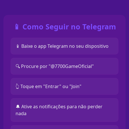
📱 Como Seguir no Telegram
📱 Baixe o app Telegram no seu dispositivo
🔍 Procure por "@7700GameOficial"
👆 Toque em "Entrar" ou "Join"
🔔 Ative as notificações para não perder
nada