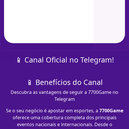
📱 Canal Oficial no Telegram!
📱 Benefícios do Canal
Descubra as vantagens de seguir a 7700Game no
Telegram
Se o seu negócio é apostar em esportes, a
7700Game
oferece uma cobertura completa dos principais
eventos nacionais e internacionais. Desde o