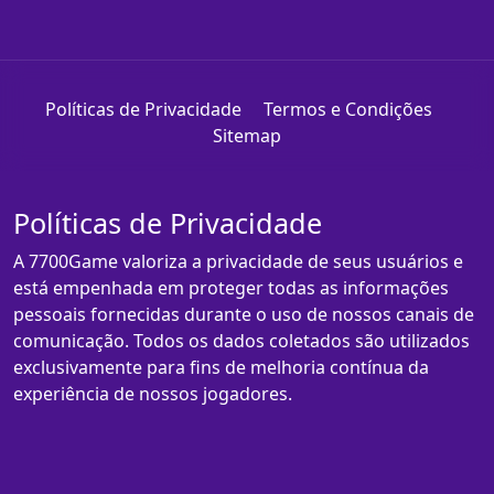
Políticas de Privacidade
Termos e Condições
Sitemap
Políticas de Privacidade
A 7700Game valoriza a privacidade de seus usuários e
está empenhada em proteger todas as informações
pessoais fornecidas durante o uso de nossos canais de
comunicação. Todos os dados coletados são utilizados
exclusivamente para fins de melhoria contínua da
experiência de nossos jogadores.