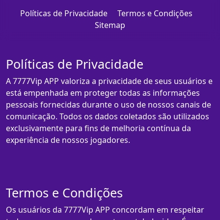
Políticas de Privacidade
Termos e Condições
Sitemap
Políticas de Privacidade
A 7777Vip APP valoriza a privacidade de seus usuários e
está empenhada em proteger todas as informações
pessoais fornecidas durante o uso de nossos canais de
comunicação. Todos os dados coletados são utilizados
exclusivamente para fins de melhoria contínua da
experiência de nossos jogadores.
Termos e Condições
Os usuários da 7777Vip APP concordam em respeitar