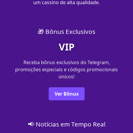
um cassino de alta qualidade.
🎁 Bônus Exclusivos
VIP
Receba bônus exclusivos do Telegram,
promoções especiais e códigos promocionais
únicos!
Ver Bônus
📢 Notícias em Tempo Real