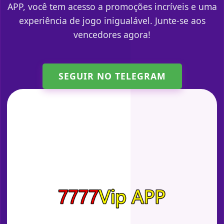
APP, você tem acesso a promoções incríveis e uma
experiência de jogo inigualável. Junte-se aos
vencedores agora!
SEGUIR NO TELEGRAM