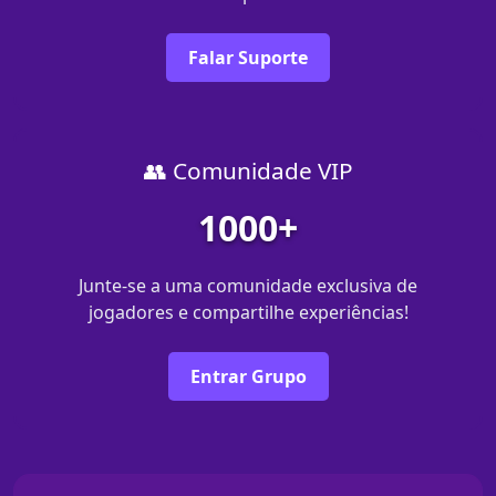
Falar Suporte
👥 Comunidade VIP
1000+
Junte-se a uma comunidade exclusiva de
jogadores e compartilhe experiências!
Entrar Grupo