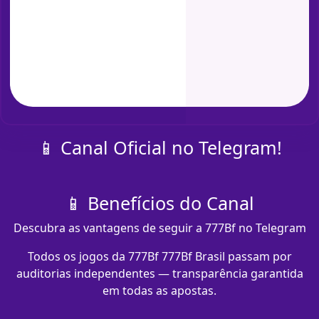
📱 Canal Oficial no Telegram!
📱 Benefícios do Canal
Descubra as vantagens de seguir a 777Bf no Telegram
Todos os jogos da 777Bf 777Bf Brasil passam por
auditorias independentes — transparência garantida
em todas as apostas.