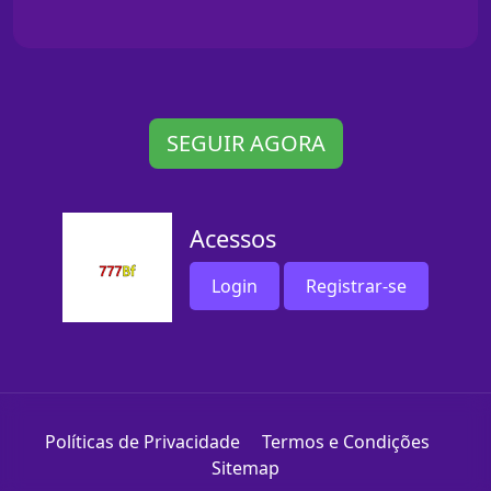
SEGUIR AGORA
Acessos
Login
Registrar-se
Políticas de Privacidade
Termos e Condições
Sitemap