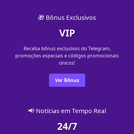
🎁 Bônus Exclusivos
VIP
Receba bônus exclusivos do Telegram,
promoções especiais e códigos promocionais
únicos!
Ver Bônus
📢 Notícias em Tempo Real
24/7