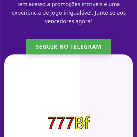
tem acesso a promoções incríveis e uma
experiência de jogo inigualável. Junte-se aos
vencedores agora!
SEGUIR NO TELEGRAM