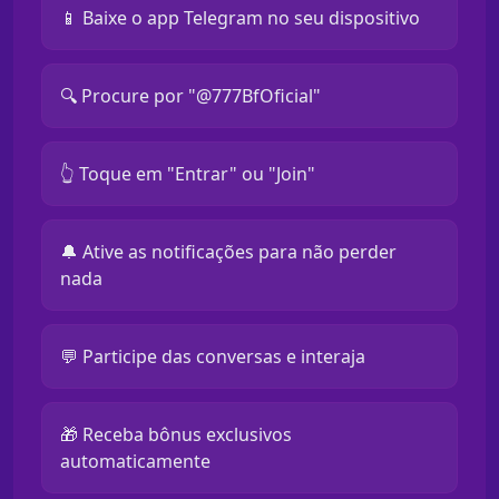
📱 Baixe o app Telegram no seu dispositivo
🔍 Procure por "@777BfOficial"
👆 Toque em "Entrar" ou "Join"
🔔 Ative as notificações para não perder
nada
💬 Participe das conversas e interaja
🎁 Receba bônus exclusivos
automaticamente