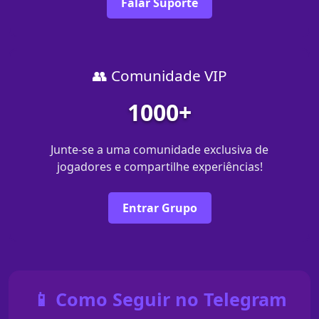
Falar Suporte
👥 Comunidade VIP
1000+
Junte-se a uma comunidade exclusiva de
jogadores e compartilhe experiências!
Entrar Grupo
📱 Como Seguir no Telegram