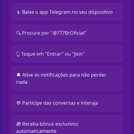
📱 Baixe o app Telegram no seu dispositivo
🔍 Procure por "@777BrOficial"
👆 Toque em "Entrar" ou "Join"
🔔 Ative as notificações para não perder
nada
💬 Participe das conversas e interaja
🎁 Receba bônus exclusivos
automaticamente