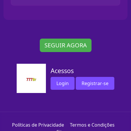
SEGUIR AGORA
Acessos
Login
Registrar-se
Políticas de Privacidade
Termos e Condições