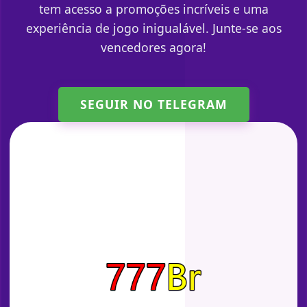
tem acesso a promoções incríveis e uma
experiência de jogo inigualável. Junte-se aos
vencedores agora!
SEGUIR NO TELEGRAM