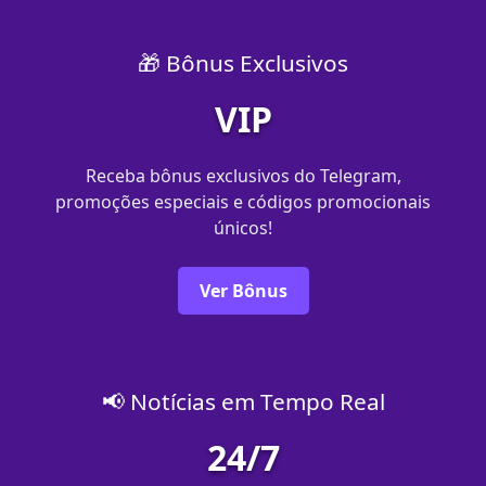
🎁 Bônus Exclusivos
VIP
Receba bônus exclusivos do Telegram,
promoções especiais e códigos promocionais
únicos!
Ver Bônus
📢 Notícias em Tempo Real
24/7