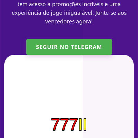
tem acesso a promoções incríveis e uma
experiência de jogo inigualável. Junte-se aos
vencedores agora!
SEGUIR NO TELEGRAM