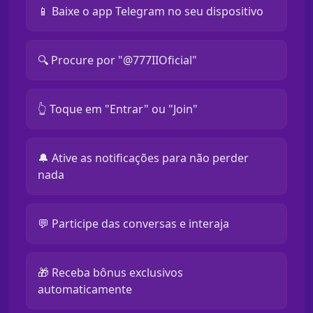
📱 Baixe o app Telegram no seu dispositivo
🔍 Procure por "@777IIOficial"
👆 Toque em "Entrar" ou "Join"
🔔 Ative as notificações para não perder
nada
💬 Participe das conversas e interaja
🎁 Receba bônus exclusivos
automaticamente