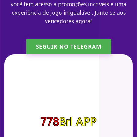
você tem acesso a promoções incríveis e uma
experiência de jogo inigualável. Junte-se aos
vencedores agora!
SEGUIR NO TELEGRAM