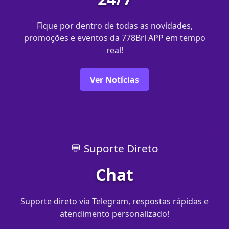
Fique por dentro de todas as novidades,
promoções e eventos da 778Brl APP em tempo
real!
Ver Notícias
💬 Suporte Direto
Chat
Suporte direto via Telegram, respostas rápidas e
atendimento personalizado!