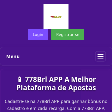
Login
Registrar-se
Menu
📱 778Brl APP A Melhor
Plataforma de Apostas
Cadastre-se na 778Brl APP para ganhar bônus no
cadastro e em cada recarga. Com a 778Brl APP,