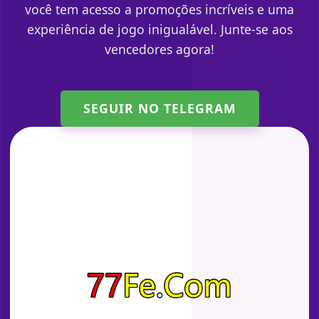
você tem acesso a promoções incríveis e uma
experiência de jogo inigualável. Junte-se aos
vencedores agora!
SEGUIR NO TELEGRAM