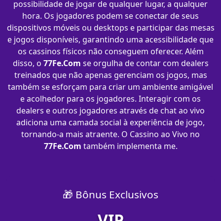
possibilidade de jogar de qualquer lugar, a qualquer
hora. Os jogadores podem se conectar de seus
dispositivos móveis ou desktops e participar das mesas
e jogos disponíveis, garantindo uma acessibilidade que
os cassinos físicos não conseguem oferecer. Além
disso, o
77Fe.Com
se orgulha de contar com dealers
treinados que não apenas gerenciam os jogos, mas
também se esforçam para criar um ambiente amigável
e acolhedor para os jogadores. Interagir com os
dealers e outros jogadores através de chat ao vivo
adiciona uma camada social à experiência de jogo,
tornando-a mais atraente. O Cassino ao Vivo no
77Fe.Com
também implementa me.
🎁 Bônus Exclusivos
VIP