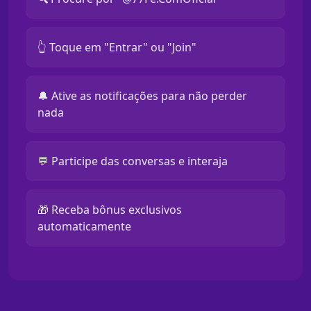
👆 Toque em "Entrar" ou "Join"
🔔 Ative as notificações para não perder
nada
💬 Participe das conversas e interaja
🎁 Receba bônus exclusivos
automaticamente