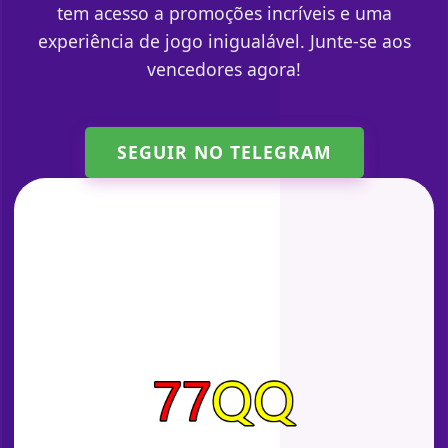
tem acesso a promoções incríveis e uma
experiência de jogo inigualável. Junte-se aos
vencedores agora!
SEGUIR NO TELEGRAM