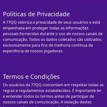
Políticas de Privacidade
A 77QQ valoriza a privacidade de seus usuários e está
empenhada em proteger todas as informações
pessoais fornecidas durante o uso de nossos canais de
comunicação. Todos os dados coletados são utilizados
exclusivamente para fins de melhoria contínua da
experiência de nossos jogadores.
Termos e Condições
Os usuários da 77QQ concordam em respeitar todas as
regras e regulamentos estabelecidos. É importante ler
e entender todos os termos antes de participar de
nossos canais de comunicação. A violação destes