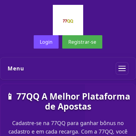
Login
Registrar-se
Menu
📱 77QQ A Melhor Plataforma
de Apostas
Cadastre-se na 77QQ para ganhar bônus no
cadastro e em cada recarga. Com a 77QQ, você