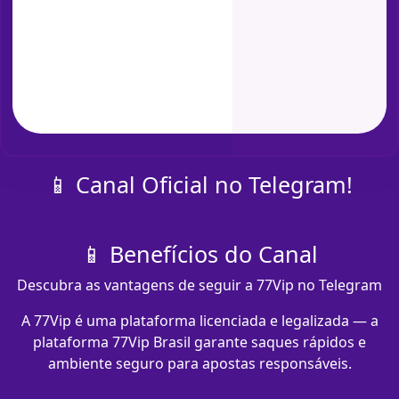
📱 Canal Oficial no Telegram!
📱 Benefícios do Canal
Descubra as vantagens de seguir a 77Vip no Telegram
A 77Vip é uma plataforma licenciada e legalizada — a
plataforma 77Vip Brasil garante saques rápidos e
ambiente seguro para apostas responsáveis.