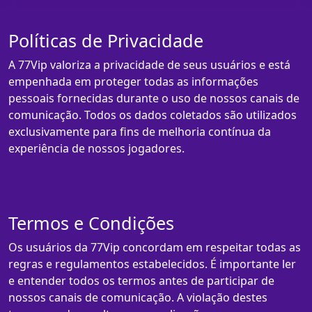
Políticas de Privacidade
A 77Vip valoriza a privacidade de seus usuários e está
empenhada em proteger todas as informações
pessoais fornecidas durante o uso de nossos canais de
comunicação. Todos os dados coletados são utilizados
exclusivamente para fins de melhoria contínua da
experiência de nossos jogadores.
Termos e Condições
Os usuários da 77Vip concordam em respeitar todas as
regras e regulamentos estabelecidos. É importante ler
e entender todos os termos antes de participar de
nossos canais de comunicação. A violação destes