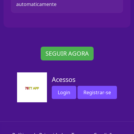
automaticamente
SEGUIR AGORA
Acessos
Login
Registrar-se