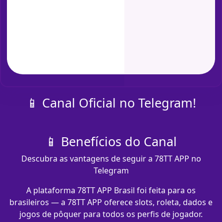
📱 Canal Oficial no Telegram!
📱 Benefícios do Canal
Descubra as vantagens de seguir a 78TT APP no
Telegram
A plataforma 78TT APP Brasil foi feita para os
brasileiros — a 78TT APP oferece slots, roleta, dados e
jogos de pôquer para todos os perfis de jogador.