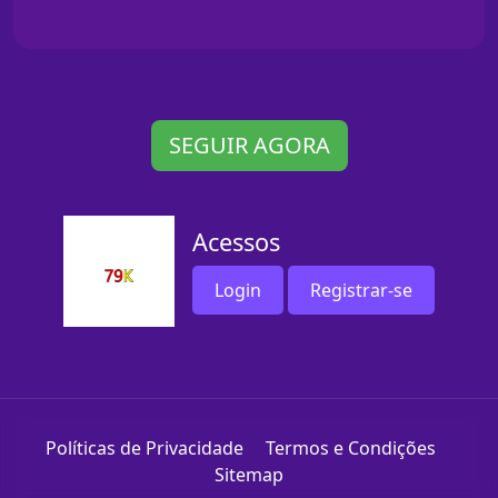
SEGUIR AGORA
Acessos
Login
Registrar-se
Políticas de Privacidade
Termos e Condições
Sitemap