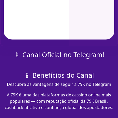
📱 Canal Oficial no Telegram!
📱 Benefícios do Canal
Descubra as vantagens de seguir a 79K no Telegram
A 79K é uma das plataformas de cassino online mais
populares — com reputação oficial da 79K Brasil ,
cashback atrativo e confiança global dos apostadores.